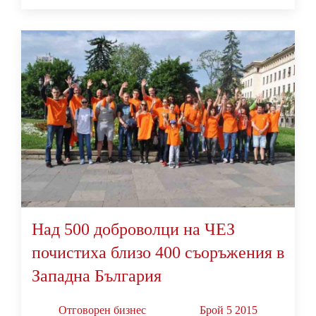
Над 500 доброволци на ЧЕЗ
почистиха близо 400 съоръжения в
Западна България
Oтговорен бизнес
Брой 5 2015