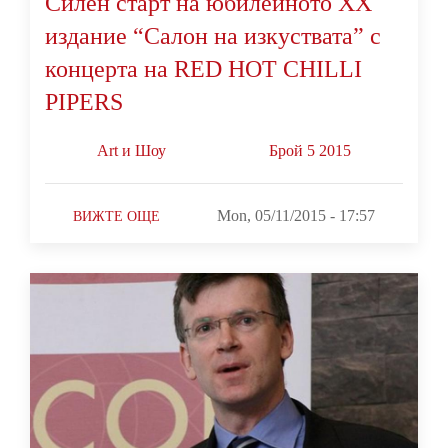
Силен старт на юбилейното XX
издание “Салон на изкуствата” с
концерта на RED HOT CHILLI
PIPERS
Art и Шоу
Брой 5 2015
Mon, 05/11/2015 - 17:57
ВИЖТЕ ОЩЕ