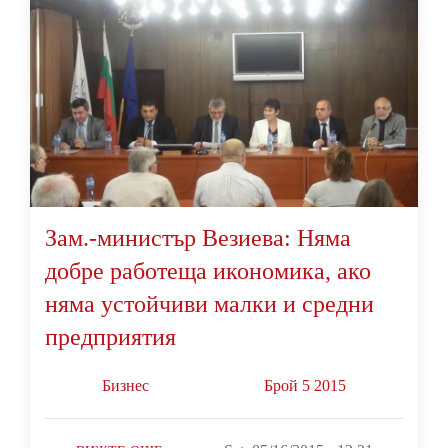
Зам.-министър Везиева: Няма
добре работеща икономика, ако
няма устойчиви малки и средни
предприятия
Бизнес
Брой 5 2015