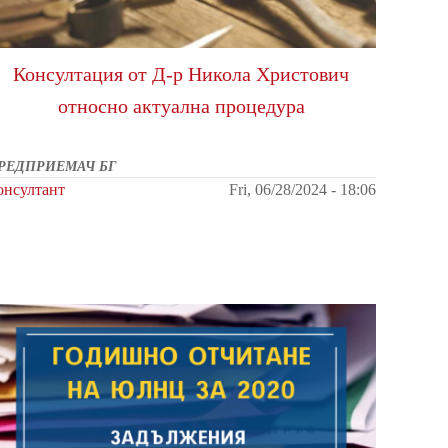
Консултация от Д-р Никола Христович
относно актуална процедура
РЕДПРИЕМАЧ БГ
онсултант
Fri, 06/28/2024 - 18:06