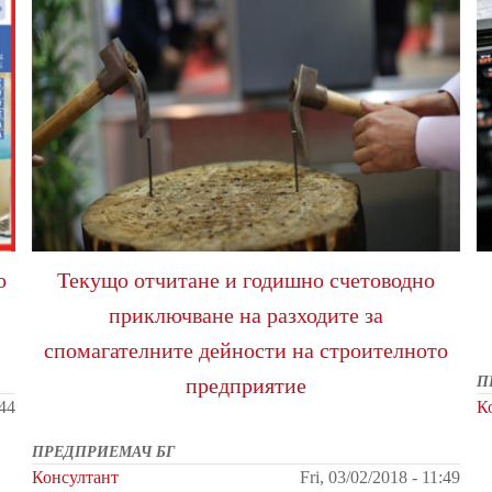
о
Текущо отчитане и годишно счетоводно
приключване на разходите за
спомагателните дейности на строителното
предприятие
П
:44
К
ПРЕДПРИЕМАЧ БГ
Консултант
Fri, 03/02/2018 - 11:49