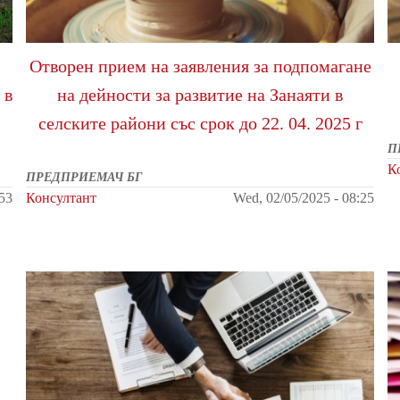
Отворен прием на заявления за подпомагане
 в
на дейности за развитие на Занаяти в
селските райони със срок до 22. 04. 2025 г
П
К
ПРЕДПРИЕМАЧ БГ
:53
Консултант
Wed, 02/05/2025 - 08:25