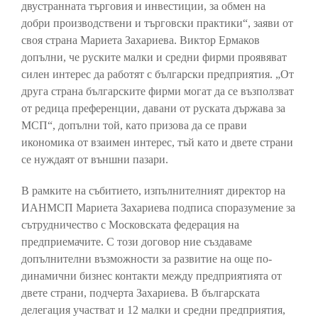
двустранната търговия и инвестиции, за обмен на
добри производствени и търговски практики“, заяви от
своя страна Мариета Захариева. Виктор Ермаков
допълни, че руските малки и средни фирми проявяват
силен интерес да работят с български предприятия. „От
друга страна българските фирми могат да се възползват
от редица преференции, давани от руската държава за
МСП“, допълни той, като призова да се прави
икономика от взаимен интерес, тъй като и двете страни
се нуждаят от външни пазари.
В рамките на събитието, изпълнителният директор на
ИАНМСП Мариета Захариева подписа споразумение за
сътрудничество с Московската федерация на
предприемачите. С този договор ние създаваме
допълнителни възможности за развитие на още по-
динамични бизнес контакти между предприятията от
двете страни, подчерта Захариева. В българската
делегация участват и 12 малки и средни предприятия,