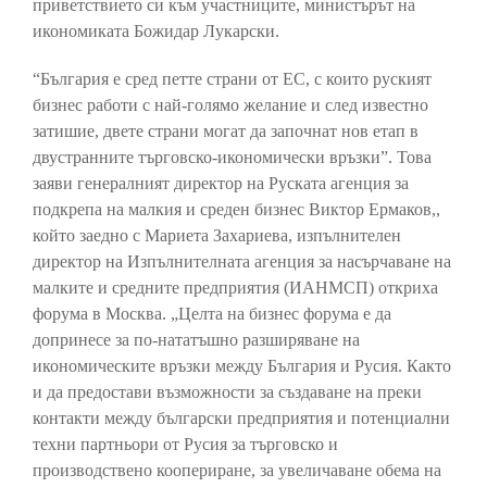
приветствието си към участниците, министърът на
икономиката Божидар Лукарски.
“България е сред петте страни от ЕС, с които руският
бизнес работи с най-голямо желание и след известно
затишие, двете страни могат да започнат нов етап в
двустранните търговско-икономически връзки”. Това
заяви генералният директор на Руската агенция за
подкрепа на малкия и среден бизнес Виктор Ермаков,,
който заедно с Мариета Захариева, изпълнителен
директор на Изпълнителната агенция за насърчаване на
малките и средните предприятия (ИАНМСП) откриха
форума в Москва. „Целта на бизнес форума е да
допринесе за по-нататъшно разширяване на
икономическите връзки между България и Русия. Както
и да предостави възможности за създаване на преки
контакти между български предприятия и потенциални
техни партньори от Русия за търговско и
производствено коопериране, за увеличаване обема на