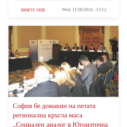
Wed, 11/26/2014 - 13:12
ВИЖТЕ ОЩЕ
София бе домакин на петата
регионална кръгла маса
„Социален диалог в Югоизточна