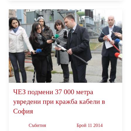
ЧЕЗ подмени 37 000 метра
увредени при кражба кабели в
София
Събития
Брой 11 2014