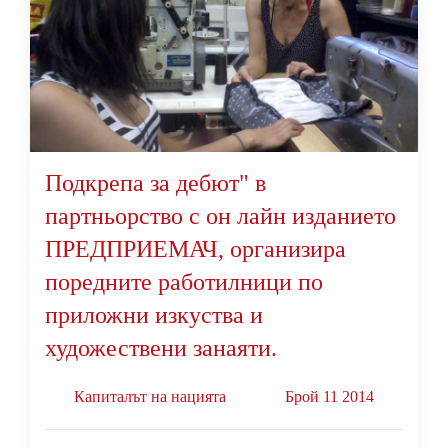
Подкрепа за дебют" в
партньорство с он лайн изданието
ПРЕДПРИЕМАЧ, организира
поредните работилници по
приложни изкуства и
художествени занаяти.
Капиталът на нацията
Брой 11 2014