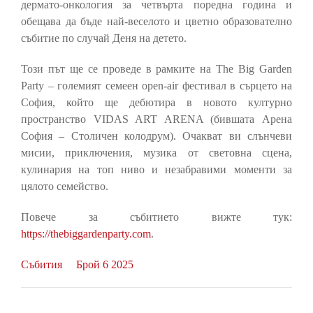
дермато-онкология за четвърта поредна година и
обещава да бъде най-веселото и цветно образователно
събитие по случай Деня на детето.
Този път ще се проведе в рамките на The Big Garden
Party – големият семеен open-air фестивал в сърцето на
София, който ще дебютира в новото културно
пространство VIDAS ART ARENA (бившата Арена
София – Столичен колодрум). Очакват ви слънчеви
мисии, приключения, музика от световна сцена,
кулинария на топ ниво и незабравими моменти за
цялото семейство.
Повече за събитието вижте тук:
https://thebiggardenparty.com
.
Събития
Брой 6 2025