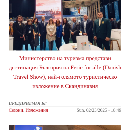
Министерство на туризма представи
дестинация България на Ferie for alle (Danish
Travel Show), най-голямото туристическо
изложение в Скандинавия
ПРЕДПРИЕМАЧ БГ
Сезони
,
Изложения
Sun, 02/23/2025 - 18:49