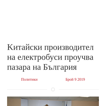
Skip
to
ПРЕДПРИЕМАЧ
main
content
Kитайски производител
на електробуси проучва
пазара на България
Политики
Брой 9 2019