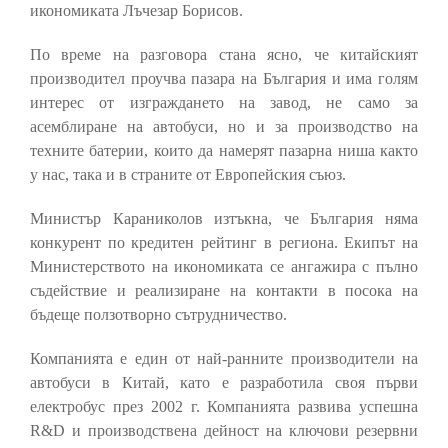
икономиката Лъчезар Борисов.
По време на разговора стана ясно, че китайският
производител проучва пазара на България и има голям
интерес от изграждането на завод, не само за
асемблиране на автобуси, но и за производство на
техните батерии, които да намерят пазарна ниша както
у нас, така и в страните от Европейския съюз.
Министър Караниколов изтъкна, че България няма
конкурент по кредитен рейтинг в региона. Екипът на
Министерството на икономиката се ангажира с пълно
съдействие и реализиране на контакти в посока на
бъдеще ползотворно сътрудничество.
Компанията е един от най-ранните производители на
автобуси в Китай, като е разработила своя първи
електробус през 2002 г. Компанията развива успешна
R&D и производствена дейност на ключови резервни