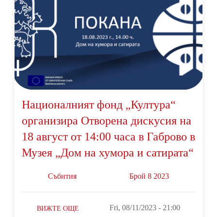
Националният фонд „Култура“
организира Отворена дискусия на
18 август от 14:00 часа в Габрово в
Музея „Дом на хумора и сатирата“
Събития
Брой 8 2023
Fri, 08/11/2023 - 21:00
ВИЖТЕ ОЩЕ