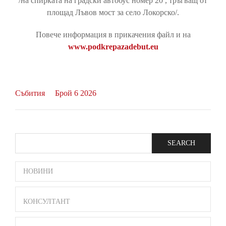
/на спирката на градски автобус номер 20 , тръгващ от
площад Лъвов мост за село Локорско/.
Повече информация в прикачения файл и на
www.podkrepazadebut.eu
Събития
Брой 6 2026
Search
SIDE
НОВИНИ
BAR
MENU
КОНСУЛТАНТ