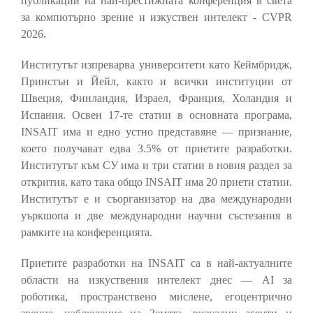
публикации на най-престижната конференция в света
за компютърно зрение и изкуствен интелект - CVPR
2026.
Институтът изпреварва университети като Кеймбридж,
Принстън и Йейл, както и всички институции от
Швеция, Финландия, Израел, Франция, Холандия и
Испания. Освен 17-те статии в основната програма,
INSAIT има и едно устно представяне — признание,
което получават едва 3.5% от приетите разработки.
Институтът към СУ има и три статии в новия раздел за
открития, като така общо INSAIT има 20 приети статии.
Институтът е и съорганизатор на два международни
уъркшопа и две международни научни състезания в
рамките на конференцията.
Приетите разработки на INSAIT са в най-актуалните
области на изкуствения интелект днес — AI за
роботика, пространствено мислене, егоцентрично