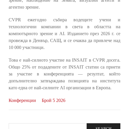
зрение, наблюдение на Земята, визуални агенти и
агентно зрение.
CVPR ежегодно събира водещите учени и
технологични компании в света в областта на
компютърното зрение и AI. Изданието през 2026 г. се
провежда в Денвър, САЩ, и се очаква да привлече над
10 000 участници.
Това е най-силното участие на INSAIT в CVPR досега.
Общо 25% от подадените от INSAIT статии са приети
за участие в конференцията — резултат, който
допълнително затвърждава позицията на института
като една от най-силните AI организации в Европа.
Конференции
Брой 5 2026
Search