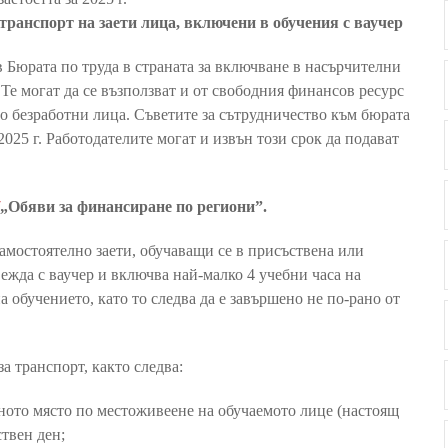
 транспорт на заети лица, включени в обучения с ваучер
в Бюрата по труда в страната за включване в насърчителни
. Те могат да се възползват и от свободния финансов ресурс
о безработни лица. Съветите за сътрудничество към бюрата
2025 г. Работодателите могат и извън този срок да подават
„Обяви за финансиране по региони”.
самостоятелно заети, обучаващи се в присъствена или
ежда с ваучер и включва най-малко 4 учебни часа на
 обучението, като то следва да е завършено не по-рано от
а транспорт, както следва:
леното място по местоживеене на обучаемото лице (настоящ
ъствен ден;