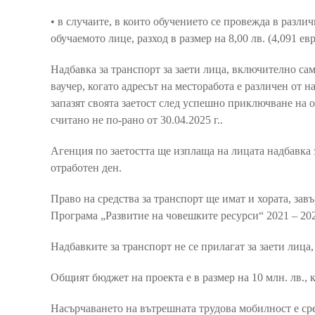
• в случаите, в които обучението се провежда в разли
обучаемото лице, разход в размер на 8,00 лв. (4,091 ев
Надбавка за транспорт за заети лица, включително са
ваучер, когато адресът на месторабота е различен от н
запазят своята заетост след успешно приключване на о
считано не по-рано от 30.04.2025 г..
Агенция по заетостта ще изплаща на лицата надбавка за
отработен ден.
Право на средства за транспорт ще имат и хората, за
Програма „Развитие на човешките ресурси“ 2021 – 20
Надбавките за транспорт не се прилагат за заети лица
Общият бюджет на проекта е в размер на 10 млн. лв., к
Насърчаването на вътрешната трудова мобилност е сре