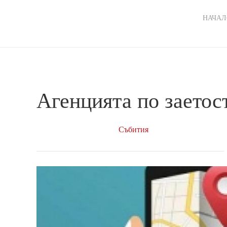
Ma
НАЧАЛ
nav
Агенцията по заетос
Събития