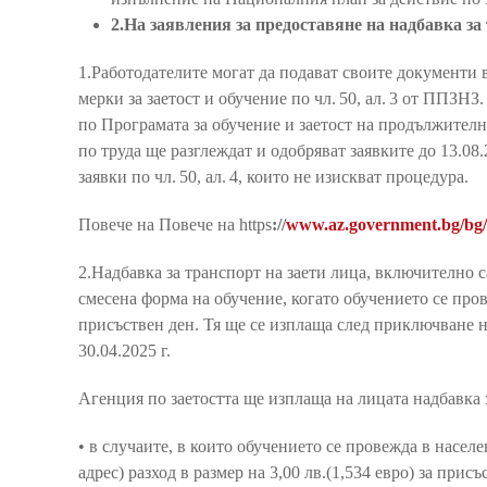
2.На заявления за предоставяне на надбавка за
1.Работодателите могат да подават своите документи 
мерки за заетост и обучение по чл. 50, ал. 3 от ППЗНЗ
по Програмата за обучение и заетост на продължителн
по труда ще разглеждат и одобряват заявките до 13.08.
заявки по чл. 50, ал. 4, които не изискват процедура.
Повече на Повече на https
://
www.az.government.bg/bg/
2.Надбавка за транспорт на заети лица, включително 
смесена форма на обучение, когато обучението се пров
присъствен ден. Тя ще се изплаща след приключване на
30.04.2025 г.
Агенция по заетостта ще изплаща на лицата надбавка з
• в случаите, в които обучението се провежда в насе
адрес) разход в размер на 3,00 лв.(1,534 евро) за прис