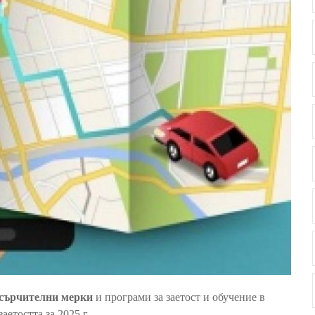
асърчителни мерки
и програми за заетост и обучение в
етостта за 2025 г.