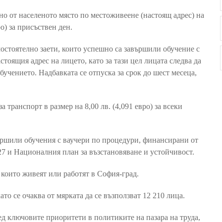
чно от населеното място по местоживеене (настоящ адрес) на
ро) за присъствен ден.
мостоятелно заети, които успешно са завършили обучение с
астоящия адрес на лицето, като за тази цел лицата следва да
бучението. Надбавката се отпуска за срок до шест месеца,
 транспорт в размер на 8,00 лв. (4,091 евро) за всеки
вършили обучения с ваучери по процедури, финансирани от
27 и Националния план за възстановяване и устойчивост.
, които живеят или работят в София-град.
ато се очаква от мярката да се възползват 12 210 лица.
д ключовите приоритети в политиките на пазара на труда,