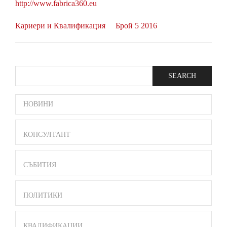
http://www.fabrica360.eu
Кариери и Квалификация
Брой 5 2016
Search
SIDE
НОВИНИ
BAR
MENU
КОНСУЛТАНТ
СЪБИТИЯ
ПОЛИТИКИ
КВАЛИФИКАЦИИ