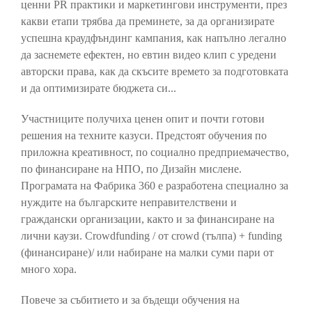
ценни PR практики и маркетингови инструменти, през
какви етапи трябва да преминете, за да организирате
успешна краудфъндинг кампания, как напълно легално
да заснемете ефектен, но евтин видео клип с уредени
авторски права, как да скъсите времето за подготовката
и да оптимизирате бюджета си...
Участниците получиха ценен опит и почти готови
решения на техните казуси. Предстоят обучения по
приложна креативност, по социално предприемачество,
по финансиране на НПО, по Дизайн мислене.
Програмата на Фабрика 360 е разработена специално за
нуждите на българските неправителствени и
граждански организации, както и за финансиране на
лични каузи.​ Crowdfunding / от crowd (тълпа) + funding
(финансиране)/ или набиране на малки суми пари от
много хора.
Повече за събитието и за бъдещи обучения на