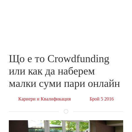
Skip
to
ПРЕДПРИЕМАЧ
main
content
Що е то Crowdfunding
или как да наберем
малки суми пари онлайн
Кариери и Квалификация
Брой 5 2016