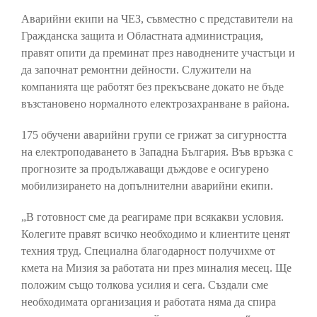
Аварийни екипи на ЧЕЗ, съвместно с представители на
Гражданска защита и Областната администрация,
правят опити да преминат през наводнените участъци и
да започнат ремонтни дейности. Служители на
компанията ще работят без прекъсване докато не бъде
възстановено нормалното електрозахранване в района.
175 обучени аварийни групи се грижат за сигурността
на електроподаването в Западна България. Във връзка с
прогнозите за продължаващи дъждове е осигурено
мобилизирането на допълнителни аварийни екипи.
„В готовност сме да реагираме при всякакви условия.
Колегите правят всичко необходимо и клиентите ценят
техния труд. Специална благодарност получихме от
кмета на Мизия за работата ни през миналия месец. Ще
положим също толкова усилия и сега. Създали сме
необходимата организация и работата няма да спира