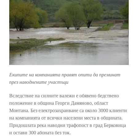
Екипите на компанията правят опити да преминат
през наводнените участъци
Вследствие на силните валежи е обявено бедствено
положение в община Георги Дамяново, област
Монтана. Без електрозахранване са около 3000 клиенти
на компанията от всички населени места в общината.
Придошлата река наводни трафопост в град Берковица
и остави 300 абоната без ток.