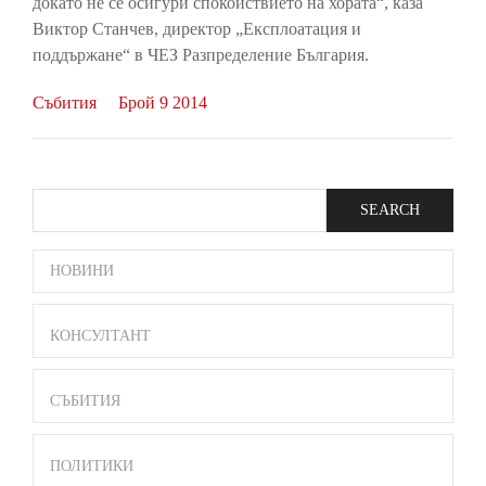
докато не се осигури спокойствието на хората“, каза
Виктор Станчев, директор „Експлоатация и
поддържане“ в ЧЕЗ Разпределение България.
Събития
Брой 9 2014
Search
SIDE
НОВИНИ
BAR
MENU
КОНСУЛТАНТ
СЪБИТИЯ
ПОЛИТИКИ