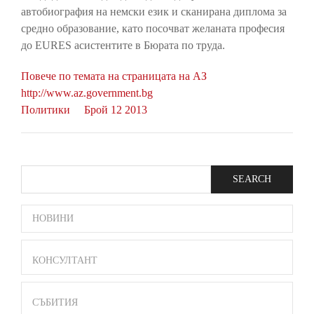
автобиография на немски език и сканирана диплома за
средно образование, като посочват желаната професия
до EURES асистентите в Бюрата по труда.
Повече по темата на страницата на АЗ
http://www.az.government.bg
Политики
Брой 12 2013
Search
SIDE
НОВИНИ
BAR
MENU
КОНСУЛТАНТ
СЪБИТИЯ