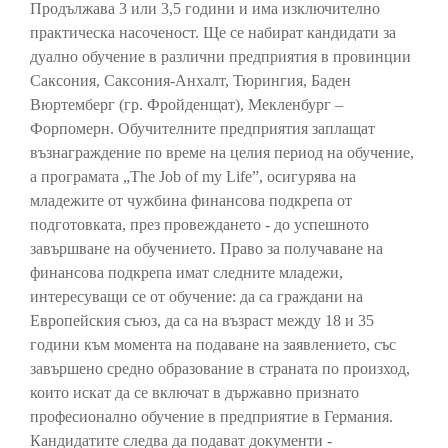
Продължава 3 или 3,5 години и има изключително
практическа насоченост. Ще се набират кандидати за
дуално обучение в различни предприятия в провинции
Саксония, Саксония-Анхалт, Тюрингия, Баден
Вюртемберг (гр. Фройденщат), Мекленбург –
Форпомерн. Обучителните предприятия заплащат
възнаграждение по време на целия период на обучение,
а програмата „The Job of my Life”, осигурява на
младежите от чужбина финансова подкрепа от
подготовката, през провеждането - до успешното
завършване на обучението. Право за получаване на
финансова подкрепа имат следните младежи,
интересуващи се от обучение: да са граждани на
Европейския съюз, да са на възраст между 18 и 35
години към момента на подаване на заявлението, със
завършено средно образование в страната по произход,
които искат да се включат в държавно признато
професионално обучение в предприятие в Германия.
Кандидатите следва да подават документи -