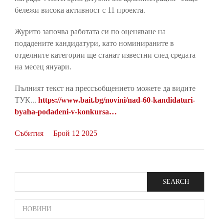
бележи висока активност с 11 проекта.
Журито започва работата си по оценяване на
подадените кандидатури, като номинираните в
отделните категории ще станат известни след средата
на месец януари.
Пълният текст на прессъобщението можете да видите
ТУК...
https://www.bait.bg/novini/nad-60-kandidaturi-
byaha-podadeni-v-konkursa…
Събития
Брой 12 2025
Search
SIDE
НОВИНИ