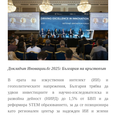
Докладът Иновации.бг 2025: България на кръстопът
В ерата на изкуствения интелект (ИИ) и
геополитическите напрежения, България трябва да
удвои инвестициите в научно-изследователска и
развойна дейност (НИРД) до 1,5% от БВП и да
реформира STEM образованието, за да се позиционира
като регионален център за надежден ИИ и зелени