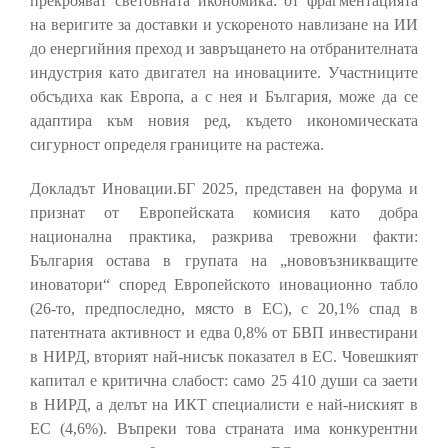
прекрояват световната икономика: от фрагментацията
на веригите за доставки и ускореното навлизане на ИИ
до енергийния преход и завръщането на отбранителната
индустрия като двигател на иновациите. Участниците
обсъдиха как Европа, а с нея и България, може да се
адаптира към новия ред, където икономическата
сигурност определя границите на растежа.
Докладът Иновации.БГ 2025, представен на форума и
признат от Европейската комисия като добра
национална практика, разкрива тревожни факти:
България остава в групата на „нововъзникващите
иноватори“ според Европейското иновационно табло
(26-то, предпоследно, място в ЕС), с 20,1% спад в
патентната активност и едва 0,8% от БВП инвестирани
в НИРД, вторият най-нисък показател в ЕС. Човешкият
капитал е критична слабост: само 25 410 души са заети
в НИРД, а делът на ИКТ специалисти е най-ниският в
ЕС (4,6%). Въпреки това страната има конкурентни