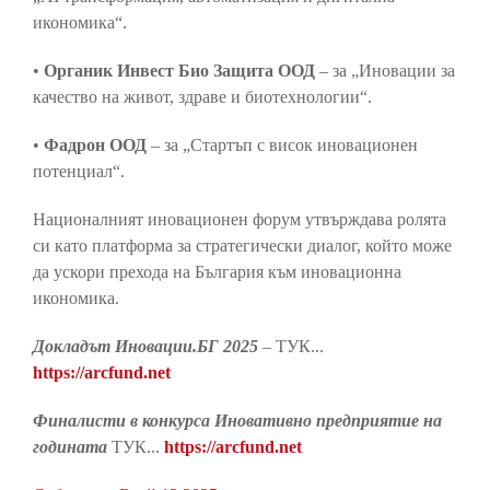
икономика“.
•
Органик Инвест Био Защита ООД
– за „Иновации за
качество на живот, здраве и биотехнологии“.
•
Фадрон ООД
– за „Стартъп с висок иновационен
потенциал“.
Националният иновационен форум утвърждава ролята
си като платформа за стратегически диалог, който може
да ускори прехода на България към иновационна
икономика.
Докладът Иновации.БГ 2025
– ТУК...
https://arcfund.net
Финалисти в конкурса Иновативно предприятие на
годината
ТУК...
https://arcfund.net