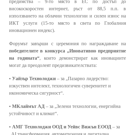
предимства – 9-то място в ЕС по достъп до
високоскоростен интернет, ръст от 88,5 п.п. в
използването на облачни технологии и силен износ на
ИКТ услуги (15-то място в света по Глобалния
иновационен индекс).
Форумът завърши с церемония по награждаване на
победителите в конкурса „Иновативно предприятие
на годината“
, които демонстрират как иновациите
могат да преодолеят предизвикателствата:
•
Уайзър Технолоджи
– за „Пазарно лидерство:
изкуствен интелект, технологичен суверенитет и
икономическа сигурност“.
•
МКлаймът АД
– за „Зелени технологии, енергийна
устойчивост и климат“.
•
АМГ Технолоджи ООД и Уейвс Вижън ЕООД
– за
„AI трансформация, автоматизация и дигитална