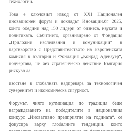
технологии.
Това е ключовият извод от XXI Национален
иновационен форум и докладът Иновации.бг 2025,
който обедини над 150 лидери от бизнеса, науката и
политиката. Събитието, организирано от Фондация
„Приложни изследвания и комуникации“ в
партньорство с Представителството на Европейската
комисия в България и Фондация „Конрад Аденауер“,
подчертава, че без стратегическо действие България
рискува да
изостане в глобалната надпревара за технологичен
суверенитет и икономическа сигурност.
Форумът, чиято кулминация по традиция беше
награждаването на победителите в националния
конкурс „Иновативно предприятие на годината“, се
фокусира върху глобалните тенденции, които