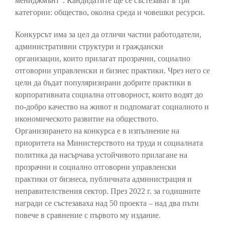
мениджмънт“. Кандидатите ще се състезават в три
категории: общество, околна среда и човешки ресурси.
Конкурсът има за цел да отличи частни работодатели,
административни структури и граждански
организации, които прилагат прозрачни, социално
отговорни управленски и бизнес практики. Чрез него се
цели да бъдат популяризирани добрите практики в
корпоративната социална отговорност, които водят до
по-добро качество на живот и подпомагат социалното и
икономическото развитие на обществото.
Организирането на конкурса е в изпълнение на
приоритета на Министерството на труда и социалната
политика да насърчава устойчивото прилагане на
прозрачни и социално отговорни управленски
практики от бизнеса, публичната администрация и
неправителствения сектор. През 2022 г. за годишните
награди се състезаваха над 50 проекта – над два пъти
повече в сравнение с първото му издание.