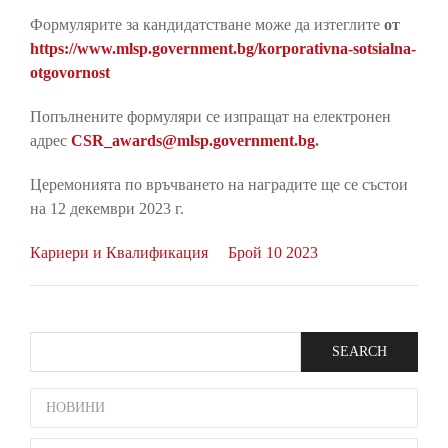
Формулярите за кандидатстване може да изтеглите
от
https://www.mlsp.government.bg/korporativna-sotsialna-
otgovornost
Попълнените формуляри се изпращат на електронен
адрес
CSR_awards@mlsp.government.bg
.
Церемонията по връчването на наградите ще се състои
на 12 декември 2023 г.
Кариери и Квалификация
Брой 10 2023
Search
SIDE
НОВИНИ
BAR