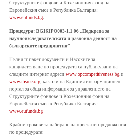
Структурните фондове и Кохезионния фонд на
Европейския съюз в Република България:
www.eufunds.bg
.
Процедура: BG161PO003-1.1.06 „Подкрепа за
научноизследователската и развойна дейност на
българските предприятия”
Пълният пакет документи и Насоките за
кандидатстване по процедурата са публикувани на
следните интернет адреси:
www.opcompetitiveness.bg
и
www.ibsme.org
, както и на Единния информационен
портал за обща информация за управлението на
Структурните фондове и Кохезионния фонд на
Европейския съюз в Република България:
www.eufunds.bg
Крайни срокове за набиране на проектни предложения
по процедурата: