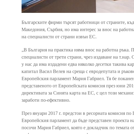
Българските фирми търсят работници от страните, къд
Македония, Сърбия, но има интерес за внос на работн
на специалисти от страни извън ЕС.
„В България на практика няма внос на работна ръка.
специалисти от трети страни, чрез издаване на т.нар.
у нас да има издадени едва няколко десетки такива к
капитал Васил Велев на среща с евродепутата и ръков
Европейския парламент Мария Габриел. Тя бе поканен
представеното от Европейската комисия през юни 201
директивата за Синята карта на ЕС, с цел този меха
заработи по-ефективно.
През януари 2017 г. предстои в ресорната комисия по
Европейския парламент да бъде представен проекта н
посочи Мария Габриел, която е докладчик по темата от