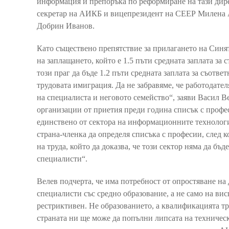
информация и препоръка по реформиране на тази дире
секретар на АИКБ и вицепрезидент на СЕЕР Милена 
Добрин Иванов.
Като съществено препятствие за прилагането на Синя
на заплащането, който е 1.5 пъти средната заплата за
този праг да бъде 1.2 пъти средната заплата за съотве
трудовата имиграция. Да не забравяме, че работодател
на специалиста и неговото семейство“, заяви Васил В
организации от приетия преди година списък с профес
единствено от сектора на информационните технологи
страна-членка да определя списъка с професии, след к
на труда, който да доказва, че този сектор няма да б
специалисти“.
Велев подчерта, че има потребност от опростяване на д
специалисти със средно образование, а не само на ви
рестриктивен. Не образованието, а квалификацията т
страната ни ще може да попълни липсата на техничес