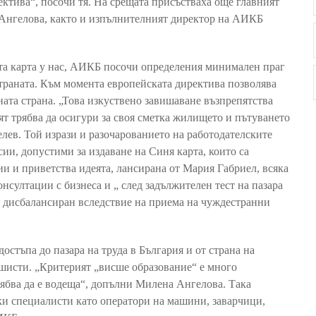
ктива“, посочи тя. На срещата присъстваха още главният
Ангелова, както и изпълнителният директор на АИКБ
та карта у нас, АИКБ посочи определения минимален праг
 страната. Към момента европейската директива позволява
тната страна. „Това изкуствено завишаване възпрепятства
ят трябва да осигури за своя сметка жилището и пътуването
елев. Той изрази и разочарованието на работодателските
ии, допустими за издаване на Синя карта, които са
и и приветства идеята, лансирана от Мария Габриел, всяка
онсултации с бизнеса и „ след задължителен тест на пазара
ъде дисбалансиран вследствие на приема на чуждестранни
остъпа до пазара на труда в България и от страна на
сшисти. „Критерият „висше образование“ е много
рябва да е водеща“, допълни Милена Ангелова. Така
ки специалисти като оператори на машини, заварчици,