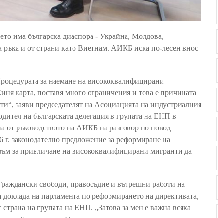
ето има българска диаспора - Украйна, Молдова,
а ръка и от страни като Виетнам. АИКБ иска по-лесен внос
 Процедурата за наемане на висококвалифицирани
 Синя карта, поставя много ограничения и това е причината
арти“, заяви председателят на Асоциацията на индустриалния
одител на българската делегация в групата на ЕНП в
а от ръководството на АИКБ на разговор по повод
6 г. законодателно предложение за реформиране на
низъм за привличане на висококвалифицирани мигранти да
 Граждански свободи, правосъдие и вътрешни работи на
а доклада на парламента по реформирането на директивата,
 страна на групата на ЕНП. „Затова за мен е важна всяка