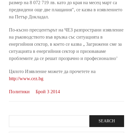
размер на 8 072 719 лв. като до края на месец март са
предвидени още две плащания", се казва в изявлението
на Петър Докладал.
По-късно пресцентърът на ЧЕЗ разпространи изявление
на ръководството във връзка със ситуацията в
енергийния сектор, в което се казва „ Загрижени сме за
ситуацията в енергийния сектор и призоваваме
проблемите да се решат прозрачно и професионално’
Цялото Изявление можете да прочетете на
http://www.cez.bg
Политики
Брой 3 2014
Search