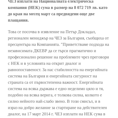
ЧЕЗ изплати на Националната електрическа
компания (НЕК) сума в размер на 8 072 719 лв. като
до края на месец март са предвидени още две
плащания.
Това се посочва в изявление на Петър Докладал,
регионален мениджър на ЧЕЗ за България, съобщиха от
пресцентъра на Компанията. "Приветстваме подхода на
независимата ДКЕВР да се търси прагматично и
професионално решение на проблемите чрез преговори
с НЕК и в условията на открит диалог и
равнопоставеност. За нас стабилността на енергийната
система на България и енергийната сигурност на
страната са от първостепенна важност. Енергийната
система на всяка държава е едно неделимо цяло и тя,
подобно на всяка верига, е толкова силна, колкото е
силно нейното най-слабо звено. В този смисъл, и в
израз на добро желание за стартиране на действителен
диалог, на 17 март 2014 г. ЧЕЗ изплати на НЕК сума в