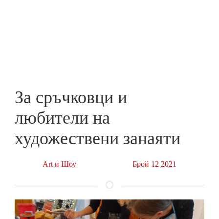
Skip
to
ПРЕДПРИЕМАЧ
main
content
За сръчковци и
любители на
художествени занаяти
Art и Шоу
Брой 12 2021