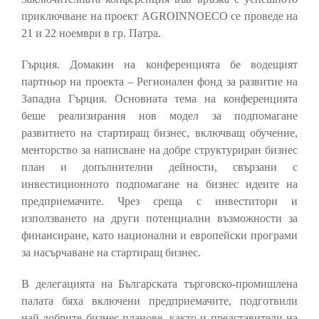
приключване на проект AGROINNOECO се проведе на
21 и 22 ноември в гр. Патра.
Гърция. Домакин на конференцията бе водещият
партньор на проекта – Регионален фонд за развитие на
Западна Гърция. Основната тема на конференцията
беше реализирания нов модел за подпомагане
развитието на стартиращ бизнес, включващ обучение,
менторство за написване на добре структуриран бизнес
план и допълнителни дейности, свързани с
инвестиционното подпомагане на бизнес идеите на
предприемачите. Чрез среща с инвеститори и
използването на други потенциални възможности за
финансиране, като национални и европейски програми
за насърчаване на стартиращ бизнес.
В делегацията на Българската търговско-промишлена
палата бяха включени предприемачите, подготвили
най-добрите бизнес планове, както и представители на