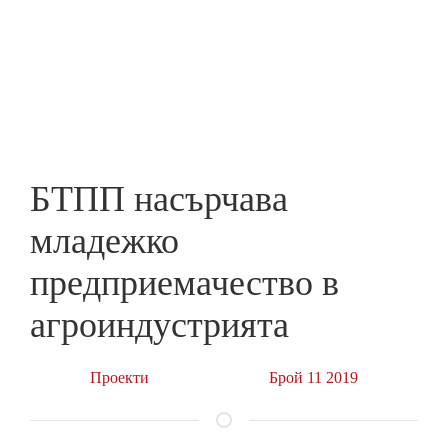
Skip
to
ПРЕДПРИЕМАЧ
main
content
БТПП насърчава
младежко
предприемачество в
агроиндустрията
Проекти
Брой 11 2019