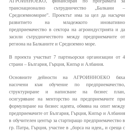
АГРОИННОЕКО, финансиран по програмата за
транснационално сътрудничество „Балкани –
Средиземноморие”. Проектът има за цел да насърчи
развитието на младежкото иновативно
предприемачество в сектора на агроиндустрията и да
засили сътрудничеството между предприемачите от
региона на Балканите и Средиземно море.
В проекта участват 7 партньорски организации от 4
страни – България, Гърция, Кипър и Албания.
Основните дейности на АГРОИННОЕКО бяха
насочени към обучение по предприемачество,
структуриране и написване на бизнес план,
осигуряване на менторство на предприемачите при
формулиране на бизнес идеята, обмяна на опит между
предприемачите от България, Гърция, Кипър и Албания
в обучителен център за стартиращо предприемачество в
гр. Патра, Гърция, участие в „борса на идеи„ и среща с