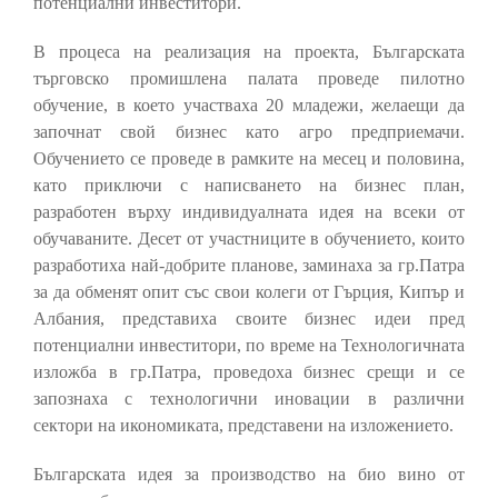
потенциални инвеститори.
В процеса на реализация на проекта, Българската
търговско промишлена палата проведе пилотно
обучение, в което участваха 20 младежи, желаещи да
започнат свой бизнес като агро предприемачи.
Обучението се проведе в рамките на месец и половина,
като приключи с написването на бизнес план,
разработен върху индивидуалната идея на всеки от
обучаваните. Десет от участниците в обучението, които
разработиха най-добрите планове, заминаха за гр.Патра
за да обменят опит със свои колеги от Гърция, Кипър и
Албания, представиха своите бизнес идеи пред
потенциални инвеститори, по време на Технологичната
изложба в гр.Патра, проведоха бизнес срещи и се
запознаха с технологични иновации в различни
сектори на икономиката, представени на изложението.
Българската идея за производство на био вино от