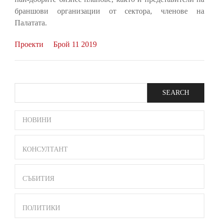
браншови организации от сектора, членове на
Палатата.
Проекти
Брой 11 2019
Search
SIDE
НОВИНИ
BAR
MENU
КОНСУЛТАНТ
СЪБИТИЯ
ПОЛИТИКИ