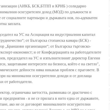
рганизации (АИКБ, БСК,БТПП и КРИБ ) солидарно
 минималния осигурителен доход (МОД) по длъжности и
е от социалните партньори и държавата нов, по-адекватен
тна заплата.
дседател на УС на Асоциация на индустриалния капитал
рудничество“; от Българска стопанска камара (БСК) -
тор „Браншови организации“; от Българска търговско-
ксперт-икономист; и от Конфедерацията на работодателите
иев, председател на УС и изпълнителният директор Евгени
и, защитаваме интересите на бизнеса, който е на светло",
номическите дейности няма никакъв проблем с праговете. В
говори на минимални осигурителни доходи и се доплаща
ки от работодатели.
тор, ограничава заетостта, разминава се драстично с
 предприятия - и не се прилага в нито една от държавите,
тане, ако не се договорят минималните осигурителни