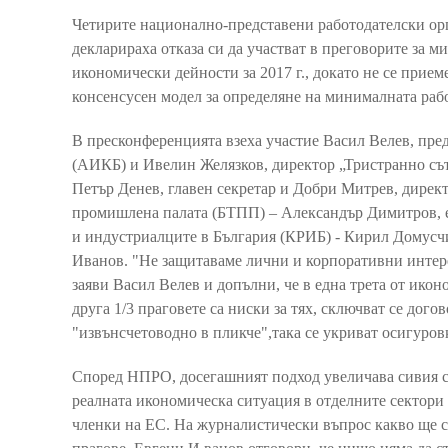
Четирите национално-представени работодателски о
декларираха отказа си да участват в преговорите за
икономически дейности за 2017 г., докато не се прием
консенсусен модел за определяне на минималната рабо
В пресконференцията взеха участие Васил Велев, пре
(АИКБ) и Ивелин Желязков, директор „Тристранно сът
Петър Денев, главен секретар и Добри Митрев, дирек
промишлена палата (БТПП) – Александър Димитров, е
и индустриалците в България (КРИБ) - Кирил Домусч
Иванов. "Не защитаваме лични и корпоративни интерес
заяви Васил Велев и допълни, че в една трета от ико
друга 1/3 праговете са ниски за тях, сключват се до
"извънсчетоводно в пликче",така се укриват осигуров
Според НПРО, досегашният подход увеличава сивия сек
реалната икономическа ситуация в отделните сектори и
членки на ЕС. На журналистически въпрос какво ще с