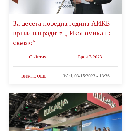
За десета поредна година АИКБ
връчи наградите „ Икономика на
светло“
Събития
Брой 3 2023
Wed, 03/15/2023 - 13:36
ВИЖТЕ ОЩЕ