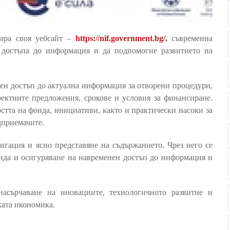
ира своя уебсайт –
https://nif.government.bg/
,
съвременна
и достъпа до информация и да подпомогне развитието на
бен достъп до актуална информация за отворени процедури,
ектните предложения, срокове и условия за финансиране.
тта на фонда, инициативи, както и практически насоки за
дприемачите.
вигация и ясно представяне на съдържанието. Чрез него се
нда и осигуряване на навременен достъп до информация и
асърчаване на иновациите, технологичното развитие и
ката икономика.