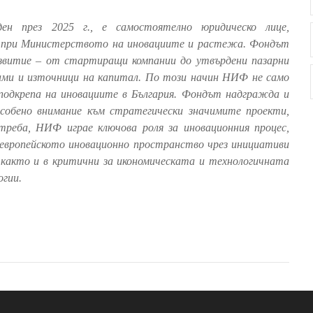
ен през 2025 г., е самостоятелно юридическо лице,
 при Министерството на иновациите и растежа. Фондът
азвитие – от стартиращи компании до утвърдени пазарни
рами и източници на капитал. По този начин НИФ не само
подкрепа на иновациите в България. Фондът надгражда и
бено внимание към стратегически значимите проекти,
реба, НИФ играе ключова роля за иновационния процес,
в европейското иновационно пространство чрез инициативи
както и в критични за икономическата и технологичната
огии.