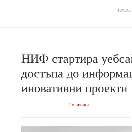
Ma
НАЧАЛ
nav
НИФ стартира уебсай
достъпа до информа
иновативни проекти
Политики