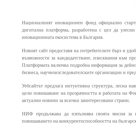
Националният иновационен фонд официално старт
дигитална платформа, разработена с цел да улесн
иновационната екосистема в България.
Новият сайт предоставя на потребителите бърз и удо
възможности за кандидатстване, изисквания към про
Платформата включва подробна информация за дейнос
бизнеса, научноизследователските организации и пре
Уебсайтът предлага интуитивна структура, лесна на
цели повишаване на прозрачността в работата на Фо
актуални новини за всички заинтересовани страни.
НИФ продължава да изпълнява своята мисия за н
повишаването на конкурентоспособността на българс
___________________________________