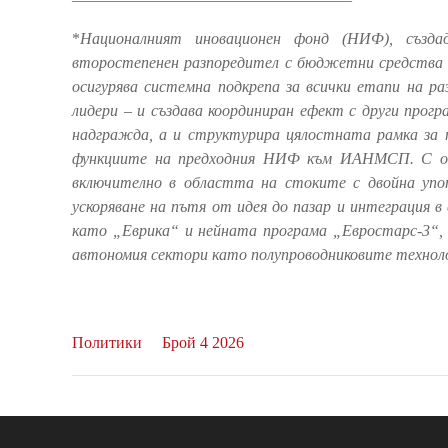
*
Националният иновационен фонд (НИФ), създад
второстепенен разпоредител с бюджетни средства
осигурява системна подкрепа за всички етапи на р
лидери – и създава координиран ефект с други прог
надгражда, а и структурира цялостната рамка за 
функциите на предходния НИФ към ИАНМСП. С осо
включително в областта на стоките с двойна упот
ускоряване на пътя от идея до пазар и интеграция 
като „Еврика“ и нейната програма „Евростарс-3“, 
автономия сектори като полупроводниковите технол
Политики
Брой 4 2026