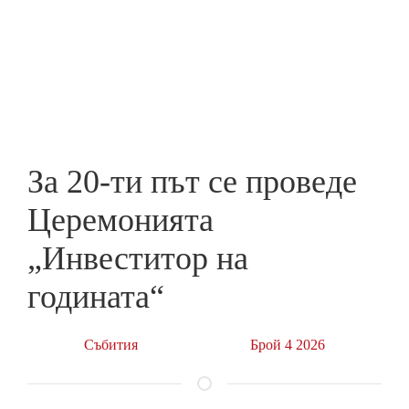
Skip
to
ПРЕДПРИЕМАЧ
main
content
За 20-ти път се проведе
Церемонията
„Инвеститор на
годината“
Събития
Брой 4 2026