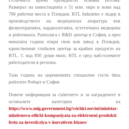
Отличието връчи президентът Илияна Йотова.
Размерът на инвестицията е 51 млн. евро и нови над
700 работни места в Пловдив. BTL Industries е лидер в
производството на медицинска апаратура във
физиотерапията, кардиологията, естетичната медицина
и роботиката. Разполага с R&D център в София, а през
миналата година откри своя нов завод в Пловдив,
единственият глобален център за крайни продукти на
BTL. С над 850 души екип, BTL е сред най-големите
работодатели в региона.
Тази година на церемонията специални гости бяха
роботите Робърт и София
Повече информация за събитието и за наградените в
останалите категории - на
https://www.mig.government.bg/vsichki-novini/ministar-
mladenova-otlichi-kompaniyata-za-elektronni-produkti-
festo-za-investicziya-v-inovativen-biznes/