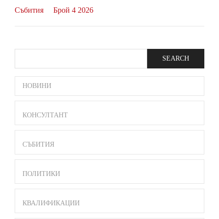
Събития
Брой 4 2026
Search
SIDE
НОВИНИ
BAR
MENU
КОНСУЛТАНТ
СЪБИТИЯ
ПОЛИТИКИ
КВАЛИФИКАЦИИ