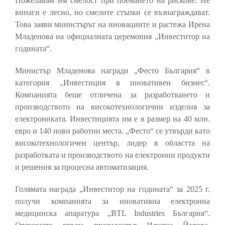
Пожелавам им смелост при поемането на рискове. Не
винаги е лесно, но смелите стъпки се възнаграждават.
Това заяви министърът на иновациите и растежа Ирена
Младенова на официалната церемония „Инвеститор на
годината“.
Министър Младенова награди „Фесто България“ в
категория „Инвестиция в иновативен бизнес“.
Компанията беше отличена за разработването и
производството на високотехнологични изделия за
електрониката. Инвестицията им е в размер на 40 млн.
евро и 140 нови работни места. „Фесто“ се утвърди като
високотехнологичен център, лидер в областта на
разработката и производството на електронни продукти
и решения за процесна автоматизация.
Голямата награда „Инвеститор на годината“ за 2025 г.
получи компанията за иновативна електронна
медицинска апаратура „BTL Industries България“.