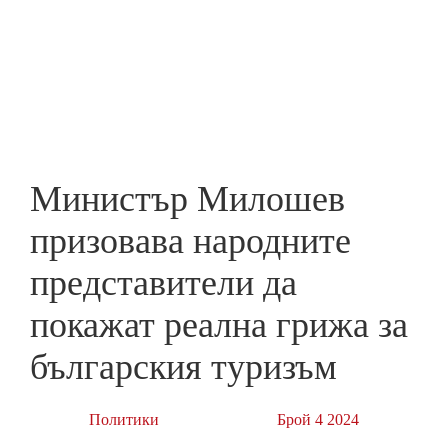
Skip
to
ПРЕДПРИЕМАЧ
main
content
Министър Милошев
призовава народните
представители да
покажат реална грижа за
българския туризъм
Политики
Брой 4 2024