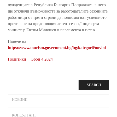
чужденците в Република България.Поправката в него
ще отключи възможността за работодателите сезонните
работници от трети страни да подпомогнат успешното
протичане на предстоящия летен сезон,“ подчерта
министър Евтим Милошев в парламента в петък.
Повече на
https://www.tourism.government.bg/bg/kategorii/novini
Политики
Брой 4 2024
Search
SIDE
НОВИНИ
BAR
КОНСУЛТАНТ