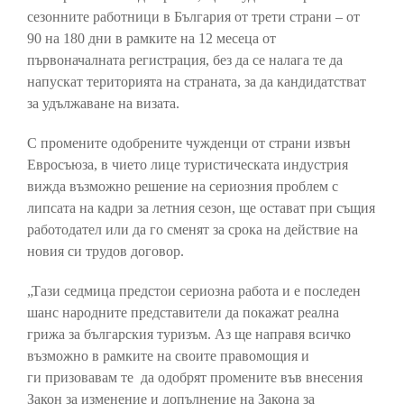
сезонните работници в България от трети страни – от
90 на 180 дни в рамките на 12 месеца от
първоначалната регистрация, без да се налага те да
напускат територията на страната, за да кандидатстват
за удължаване на визата.
С промените одобрените чужденци от страни извън
Евросъюза, в чието лице туристическата индустрия
вижда възможно решение на сериозния проблем с
липсата на кадри за летния сезон, ще остават при същия
работодател или да го сменят за срока на действие на
новия си трудов договор.
„Тази седмица предстои сериозна работа и е последен
шанс народните представители да покажат реална
грижа за българския туризъм. Аз ще направя всичко
възможно в рамките на своите правомощия и
ги призовавам те да одобрят промените във внесения
Закон за изменение и допълнение на Закона за