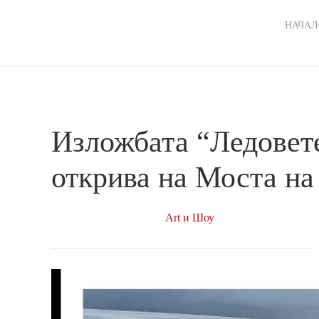
Ma
НАЧАЛ
nav
Изложбата “Ледовете
открива на Моста на
Art и Шоу