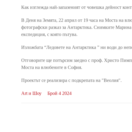
Как изглежда най-запазеният от човешка дейност конт
В Деня на Земята, 22 април от 19 часа на Моста на в
фотографски разказ за Антарктика. Снимките Марина 
експедиция, с която пътува.
Изложбата “Ледовете на Антарктика ” ни води до непо
Отговорите ще потърсим заедно с проф. Христо Пимпир
Моста на влюбените в София.
Проектът се реализира с подкрепата на "Веолия".
Art и Шоу
Брой 4 2024