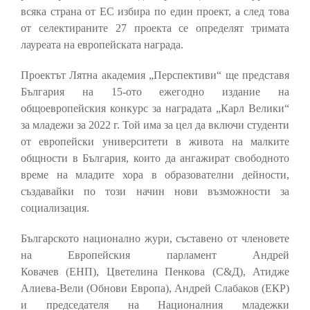
всяка страна от ЕС избира по един проект, а след това
от селектираните 27 проекта се определят тримата
лауреата на европейската награда.
Проектът Лятна академия „Перспективи“ ще представя
България на 15-ото ежегодно издание на
общоевропейския конкурс за наградата „Карл Велики“
за младежи за 2022 г. Той има за цел да включи студенти
от европейски университети в живота на малките
общности в България, които да ангажират свободното
време на младите хора в образователни дейности,
създавайки по този начин нови възможности за
социализация.
Българското национално жури, съставено от членовете
на Европейския парламент Андрей
Ковачев (ЕНП), Цветелина Пенкова (С&Д), Атидже
Алиева-Вели (Обнови Европа), Андрей Слабаков (ЕКР)
и председателя на Националния младежки