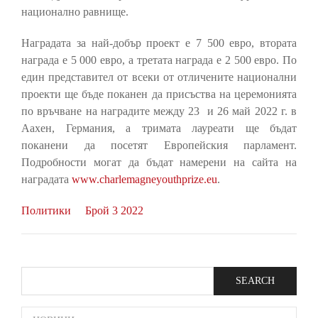
национално равнище.
Наградата за най-добър проект е 7 500 евро, втората
награда е 5 000 евро, а третата награда е 2 500 евро. По
един представител от всеки от отличените национални
проекти ще бъде поканен да присъства на церемонията
по връчване на наградите между 23 и 26 май 2022 г. в
Аахен, Германия, а тримата лауреати ще бъдат
поканени да посетят Европейския парламент.
Подробности могат да бъдат намерени на сайта на
наградата
www.charlemagneyouthprize.eu
.
Политики
Брой 3 2022
Search