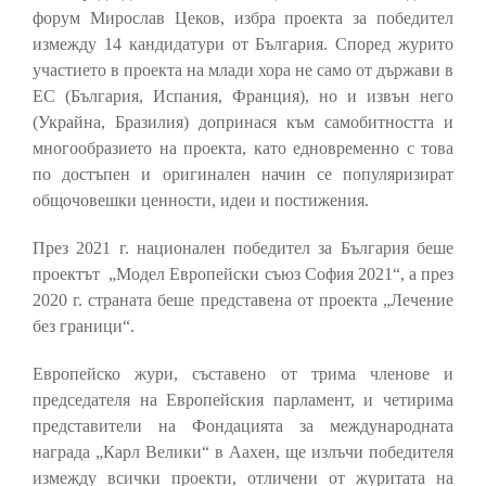
форум Мирослав Цеков, избра проекта за победител
измежду 14 кандидатури от България. Според журито
участието в проекта на млади хора не само от държави в
ЕС (България, Испания, Франция), но и извън него
(Украйна, Бразилия) допринася към самобитността и
многообразието на проекта, като едновременно с това
по достъпен и оригинален начин се популяризират
общочовешки ценности, идеи и постижения.
През 2021 г. национален победител за България беше
проектът „Модел Европейски съюз София 2021“, а през
2020 г. страната беше представена от проекта „Лечение
без граници“.
Европейско жури, съставено от трима членове и
председателя на Европейския парламент, и четирима
представители на Фондацията за международната
награда „Карл Велики“ в Аахен, ще излъчи победителя
измежду всички проекти, отличени от журитата на