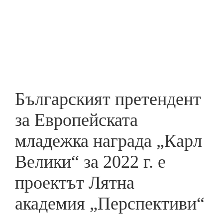
Skip
to
ПРЕДПРИЕМАЧ
main
content
Българският претендент
за Европейската
младежка награда „Карл
Велики“ за 2022 г. е
проектът Лятна
академия „Перспективи“