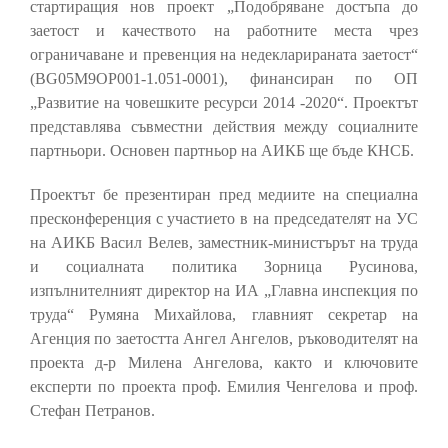
стартиращия нов проект „Подобряване достъпа до
заетост и качеството на работните места чрез
ограничаване и превенция на недекларираната заетост“
(BG05M9OP001-1.051-0001), финансиран по ОП
„Развитие на човешките ресурси 2014 -2020“. Проектът
представлява съвместни действия между социалните
партньори. Основен партньор на АИКБ ще бъде КНСБ.
Проектът бе презентиран пред медиите на специална
пресконференция с участието в на председателят на УС
на АИКБ Васил Велев, заместник-министърът на труда
и социалната политика Зорница Русинова,
изпълнителният директор на ИА „Главна инспекция по
труда“ Румяна Михайлова, главният секретар на
Агенция по заетостта Ангел Ангелов, ръководителят на
проекта д-р Милена Ангелова, както и ключовите
експерти по проекта проф. Емилия Ченгелова и проф.
Стефан Петранов.