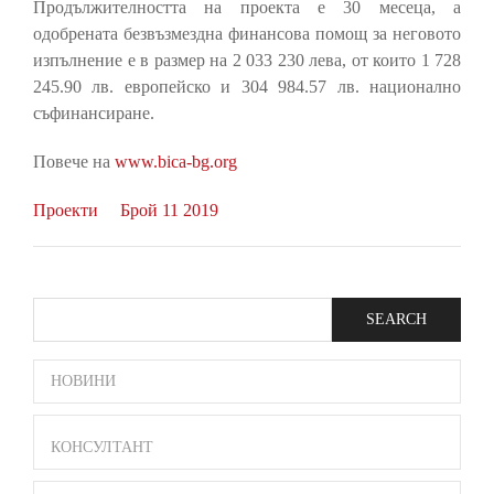
Продължителността на проекта е 30 месеца, а
одобрената безвъзмездна финансова помощ за неговото
изпълнение е в размер на 2 033 230 лева, от които 1 728
245.90 лв. европейско и 304 984.57 лв. национално
съфинансиране.
Повече на
www.bica-bg.org
Проекти
Брой 11 2019
Search
SIDE
НОВИНИ
BAR
MENU
КОНСУЛТАНТ