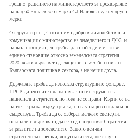
грешно, решението на министерството за прехвърляне
на над 60 млн. евро от мярка 4.3 Напояване, към други
мерки.
От друга страна, Съюзът има добро взаимодействие и
комуникация с министерство на земеделието и ДФЗ, и
нашата позиция е, че трябва да се обсъди и изготви
единно становище относно земеделската стратегия
2020, която държавата да защитава със зъби и нокти.
Българската политика в сектора, а не нечия друга.
Държавата трябва да използва структурните фондове,
ПРСР, директните плащания - като инструмент за
национална стратегия, но това не се прави. Кърпи се на
парче – кръпка върху кръпка, но самата риза отдавна не
съществува. Трябва да се съберат малкото експерти,
останали в държавата, да се за да подготвят Стратегия
за развитие на земеделието. Защото всички
стратегически грешки, допуснати сега, ще струват