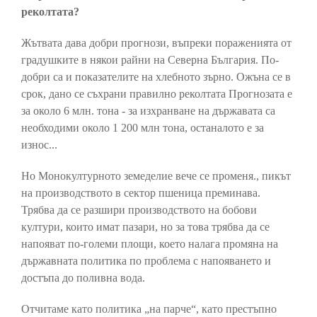
реколтата?
Жътвата дава добри прогнози, въпреки пораженията от
градушките в някои райни на Северна България. По-
добри са и показателите на хлебното зърно. Ожъна се в
срок, дано се съхрани правилно реколтата Прогнозата е
за около 6 млн. тона - за изхранване на държавата са
необходими около 1 200 млн тона, останалото е за
износ...
Но Монокултурното земеделие вече се променя., пикът
на производството в сектор пшеница преминава.
Трябва да се разшири производството на бобови
култури, които имат пазари, но за това трябва да се
напояват по-големи площи, което налага промяна на
държавната политика по проблема с напояването и
достъпа до поливна вода.
Отчитаме като политика „на парче“, като престъпно