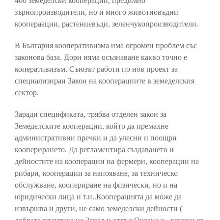
400 земеделски кооперации, предимно
зърнопроизводители, но и много животновъдни
коопераации, растениевъди, зеленчукопроизводители.
В България кооперативизма има огромен проблем със
законова база. Дори няма осъзнаване какво точно е
коперативизъм. Съюзът работи по нов проект за
специализиран Закон на кооперациите в земеделския
сектор.
Заради спецификата, трябва отделен закон за
Земеделските кооперации, който да премахне
административни пречки и да улесни и поощри
кооперирането. Да регламентира създаването и
дейностите на кооперации на фермери, кооперации на
рибари, кооперации за напояване, за техническо
обслужване, коопериране на физически, но и на
юридически лица и т.н..Кооперацията да може да
извършва и други, не само земеделски дейности (