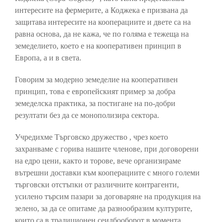
интересите на фермерите, а Коджека е призвана да
защитава интересите на кооперациите и двете са на
равна основа, да не кажа, че по голяма е тежеща на
земеделието, което е на кооперативен принцип в
Европа, а и в света.
Говорим за модерно земеделие на кооперативен
принцип, това е европейският пример за добра
земеделска практика, за постигане на по-добри
резултати без да се монополизира сектора.
Учредихме Търговско дружество , чрез което
захранваме с горива нашите членове, при договорени
на едро цени, както и торове, вече организираме
вътрешни доставки към кооперациите с много големи
търговски отстъпки от различните контрагенти,
усилено търсим пазари за договаряне на продукция на
зелено, за да се опитаме да разнообразим културите,
които са в традиционен сеидбооборот в момента.