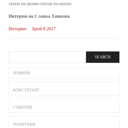
скъпо на целия сектор по-късно.
Интервю на Славка Хинкова
Интервю
Брой 8 2017
Search
SIDE
НОВИНИ
BAR
MENU
КОНСУЛТАНТ
СЪБИТИЯ
ПОЛИТИКИ