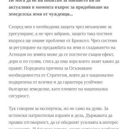
Не мога да не ви попитам за мнението ви по
актуалния в момента въпрос за придобиване на
земеделска земя от чужденци...
Според мен е необходима защита чрез механизми за
урегулиране, а не чрез забрани, защито така поствен
въпроса ще имаме проблеми от Брюксел. Чрез системи
за регулиране на продажбата на земя и създаването на
Агенция по земята може да се постигне същия ефект,
дори и по голям, стига да има хора които знаят какво да
правят. Поредната причина за Осъзнаване
необходимостта от Стратегия, която да е национално
подкрепена от всички и да гарантира усойчиво
българско земеделие, като елемент на национална
сигурност.
Тук говорим за експертиза, но не само на думи. За
истински патриотизъм изразен в дела, Държавата да
прояви отговорност, да се обединят усилията в.интерес