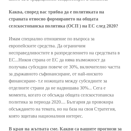
Каква, според вас трябва да е политиката на
страната относно формирането на общата
селскостопанска политика (ОСП ) на ЕС след 2020?
Имам специално отношение по въпроса за
европейските средства. Да ограничим
несправедливостите в разпределението на средствата в
ЕС...Никоя страна от ЕС да няма възможност да
получава субсидии повече от 30%, включително частта
за държавното съфинансиране, от най-ниското
финансиране- т.е ножицата между субсидиите за
отделните страни да не надвишава 30%... Сега е
момента, когато се обсъжда общата селскостопанска
политика за периода 2020.... България да провокира
обсъждането на темата, но на база на своя Стратегия,
която зщитава националния интерес.
В края на жътвата сме. Какви са вашите прогнози за