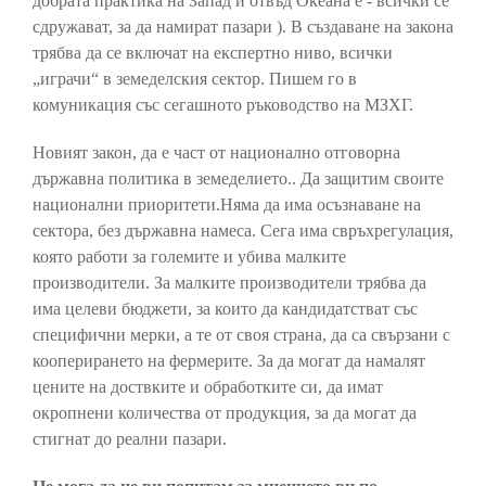
добрата практика на Запад и отвъд Океана е - всички се
сдружават, за да намират пазари ). В създаване на закона
трябва да се включат на експертно ниво, всички
„играчи“ в земеделския сектор. Пишем го в
комуникация със сегашното ръководство на МЗХГ.
Новият закон, да е част от национално отговорна
държавна политика в земеделието.. Да защитим своите
национални приоритети.Няма да има осъзнаване на
сектора, без държавна намеса. Сега има свръхрегулация,
която работи за големите и убива малките
производители. За малките производители трябва да
има целеви бюджети, за които да кандидатстват със
специфични мерки, а те от своя страна, да са свързани с
кооперирането на фермерите. За да могат да намалят
цените на доствките и обработките си, да имат
окропнени количества от продукция, за да могат да
стигнат до реални пазари.