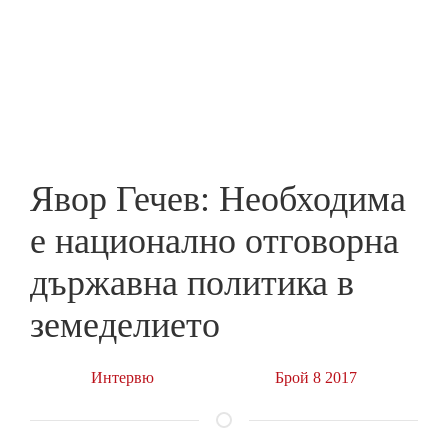
Skip
to
ПРЕДПРИЕМАЧ
main
content
Явор Гечев: Необходима
е национално отговорна
държавна политика в
земеделието
Интервю
Брой 8 2017