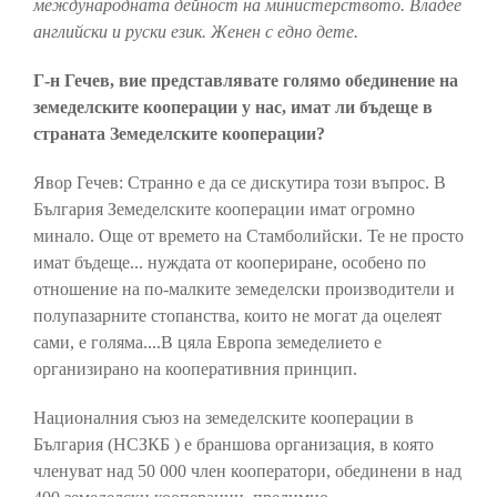
международната дейност на министерството. Владее
английски и руски език. Женен с едно дете.
Г-н Гечев, вие представлявате голямо обединение на
земеделските кооперации у нас, имат ли бъдеще в
страната Земеделските кооперации?
Явор Гечев: Странно е да се дискутира този въпрос. В
България Земеделските кооперации имат огромно
минало. Още от времето на Стамболийски. Те не просто
имат бъдеще... нуждата от коопериране, особено по
отношение на по-малките земеделски производители и
полупазарните стопанства, които не могат да оцелеят
сами, е голяма....В цяла Европа земеделието е
организирано на кооперативния принцип.
Националния съюз на земеделските кооперации в
България (НСЗКБ ) е браншова организация, в която
членуват над 50 000 член кооператори, обединени в над