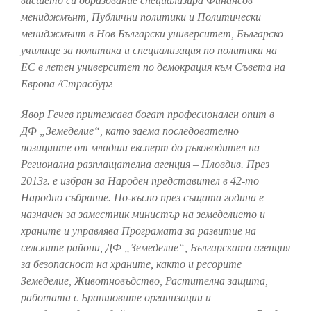
висшето си образование специализира Финансов
мениджмънт, Публични политики и Политически
мениджмънт в Нов Български университет, Българско
училище за политика и специализация по политики на
ЕС в летен университет по демокрация към Съвета на
Европа /Страсбург
Явор Гечев притежава богат професионален опит в
ДФ „Земеделие“, като заема последователно
позициите от младши експерт до ръководител на
Регионална разплащателна агенция – Пловдив. През
2013г. е избран за Народен представител в 42-то
Народно събрание. По-късно през същата година е
назначен за заместник министър на земеделието и
храните и управлява Програмата за развитие на
селските райони, ДФ „Земеделие“, Българската агенция
за безопасност на храните, както и ресорите
Земеделие, Животновъдство, Растителна защита,
работата с Браншовите организации и