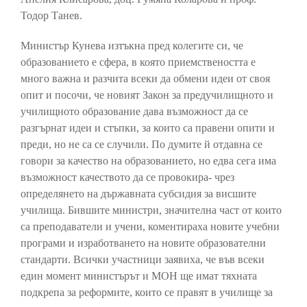
Тодор Танев.
Министър Кунева изтъкна пред колегите си, че
образованието е сфера, в която приемствеността е
много важна и разчита всеки да обмени идеи от своя
опит и посочи, че новият Закон за предучилищното и
училищното образование дава възможност да се
разгърнат идеи и стъпки, за които са правени опити и
преди, но не са се случили. По думите й отдавна се
говори за качество на образованието, но едва сега има
възможност качеството да се провокира- чрез
определянето на държавната субсидия за висшите
училища. Бившите министри, значителна част от които
са преподаватели и учени, коментираха новите учебни
програми и изработването на новите образователни
стандарти. Всички участници заявиха, че във всеки
един момент министърът и МОН ще имат тяхната
подкрепа за реформите, които се правят в училище за