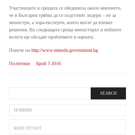
Участниците в срещата се обединиха около мнението,
че в България трябва да се подготвят лидери – не за
министри, а хора-експерти, които могат да взимат
решения. На следващата среща министърът и нейните
колеги ще обсъдят проблемите в науката.
Повече на
http://www.minedu.government.bg
Политики
Брой 3 2016
Search
SIDE
НОВИНИ
BAR
MENU
КОНСУЛТАНТ