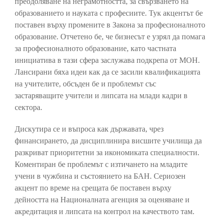
преодоляване на неграмотността, за свързването на
образованието и науката с професиите. Тук акцентът бе
поставен върху промените в Закона за професионалното
образование. Отчетено бе, че бизнесът е узрял да помага
за професионалното образование, като частната
инициатива в тази сфера заслужава подкрепа от МОН.
Лансирани бяха идеи как да се засили квалификацията
на учителите, обсъден бе и проблемът със
застаряващите учители и липсата на млади кадри в
сектора.
Дискутира се и въпроса как държавата, чрез
финансирането, да дисциплинира висшите училища да
разкриват приоритетни за икономиката специалности.
Коментиран бе проблемът с изтичането на младите
учени в чужбина и състоянието на БАН. Сериозен
акцент по време на срещата бе поставен върху
дейността на Националната агенция за оценяване и
акредитация и липсата на контрол на качеството там.