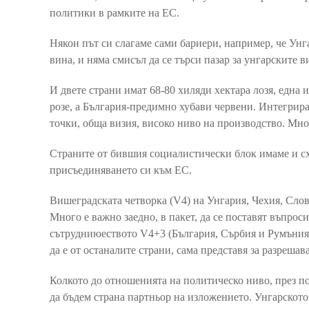
политики в рамките на ЕС.
Някои път си слагаме сами бариери, например, че Унг
вина, и няма смисъл да се търси пазар за унгарските ви
И двете страни имат 68-80 хиляди хектара лозя, една 
розе, а България-предимно хубави червени. Интегри
точки, обща визия, високо ниво на производство. Мно
Страните от бившия социалистически блок имаме и с
присъединяването си към ЕС.
Вишеградската четворка (V4) на Унгария, Чехия, Слов
Много е важно заедно, в пакет, да се поставят въпрос
сътрудниюеството V4+3 (България, Сърбия и Румъния).
да е от останалите страни, сама представя за разрешав
Колкото до отношенията на политическо ниво, през п
да бъдем страна партньор на изложението. Унгарското