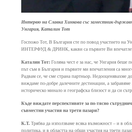
Интервю на Славка Хинкова със заместник-държавн
Унгария, Каталин Тот
Госпожо Тот, В България сте по повод участието на У
ИНТЕРФУД & ДРИНК, какви са първите Ви впечатлен
Каталин Тот:
Голяма чест е за нас, че Унгария беше 
път съм в България и първите ми впечатления са много
Радвам се, че сме страна партньор. Недооценявахме д
виждаме по-добре далечните дестинации, а забравяме 
историческо минало и географска близост и да си сът
Къде виждате перспективите за по-тясно сътруднич
съвместни участия на трети пазари?
К.Т.
Трябва да използваме всяка възможност – и в обл
политика, и в областта на общи участия на трети паз