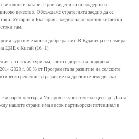
 световните пазари. Произведени са по модерни и
високо качество. Обсъждаме стратегията заедно да се
стоки. Унгария и България - заедно на огромния китайски
стоки там.
арния туризъм е много добре развит. В Будапеща се намира
на ЦИЕ с Китай (16+1).
ия за селския туризъм, което е директна подкрепа.
014-2020 г. 80 % от Програмата за развитие на селските
литическо решение за развитие на дребните земеделски
 е аграрен център, а Унгария е туристически център! Двата
жду нашите страни има висок партньорски потенциал в