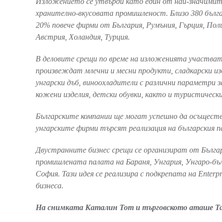
Изложението се утвърди като един от най-значимит
хранително-вкусовата промишленост. Близо 380 бълг
20% повече фирми от България, Румъния, Гърция, Пол
Австрия, Холандия, Турция.
В деловите срещи по време на изложенията участват 
произвеждат млечни и месни продукти, сладкарски изд
унгарски дъб, виноохладители с различни параметри 
кожени изделия, детски обувки, както и туристическ
Българските компании ще могат успешно да осъществ
унгарските фирми търсят реализация на българския п
Двустранните бизнес срещи се организират от Българ
промишлената палата на Бараня, Унгария, Унгаро-б
София. Тази идея се реализира с подкрепата на Enterp
бизнеса.
На снимката Каталин Тот и търговското аташе Т