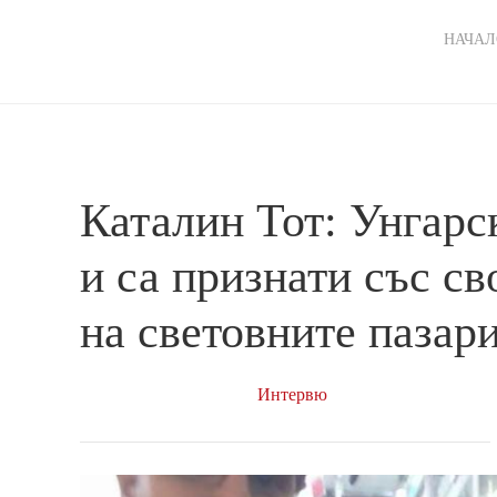
Ma
НАЧАЛ
nav
Каталин Тот: Унгарс
и са признати със св
на световните пазар
Интервю