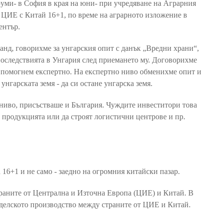
уми- в София в края на юни- при учредяване на Аграрния
 ЦИЕ с Китай 16+1, по време на аграрното изложение в
ентър.
анд, говорихме за унгарския опит с данък „Вредни храни“,
последствията в Унгария след приемането му. Договорихме
 помогнем експертно. На експертно ниво обменихме опит и
нгарската земя - да си остане унгарска земя.
ниво, присъстваше и България. Чуждите инвеститори това
ат продукцията или да строят логистични центрове и пр.
16+1 и не само - заедно на огромния китайски пазар.
траните от Централна и Източна Европа (ЦИЕ) и Китай. В
еделското производство между страните от ЦИЕ и Китай.