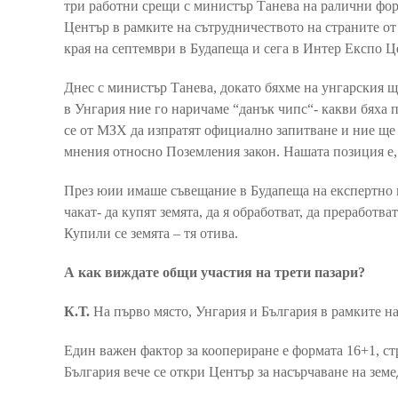
три работни срещи с министър Танева на ралични фор
Център в рамките на сътрудничеството на страните от
края на септември в Будапеща и сега в Интер Експо Ц
Днес с министър Танева, докато бяхме на унгарския щ
в Унгария ние го наричаме “данък чипс“- какви бяха 
се от МЗХ да изпратят официално запитване и ние ще
мнения относно Поземления закон. Нашата позиция е, у
През юии имаше съвещание в Будапеща на експертно 
чакат- да купят земята, да я обработват, да преработв
Купили се земята – тя отива.
А как виждате общи участия на трети пазари?
К.Т.
На първо място, Унгария и България в рамките на 
Един важен фактор за коопериране е формата 16+1, с
България вече се откри Център за насърчаване на зем