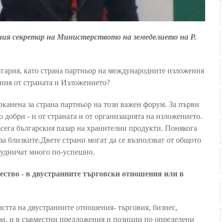
ия секретар на Министерството на земеделието на Р.
нгария, като страна партньор на международните изложения
ия от страната и Изложението?
поканена за страна партньор на този важен форум. За първи
 добри - и от страната и от организацията на изложението.
осега българския пазар на хранителни продукти. Понякога
за близките.Двете страни могат да се възползват от общото
рудничат много по-успешно.
ество - в двустранните търговски отношения или в
астта на двустранните отношения- търговия, бизнес,
ари, и в съвместни предложения и позиции по определени