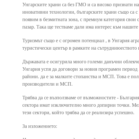
Унгарските храни са без ГМО и са високо признати на
иновативни технологии, българските храни също са с 
появим в безмитната зона, с премиум категория свои 
пазар. Така ще тестваме дали има интерес към нашите 
Туризмът също е с огромен потенциал , в Унгария агр
туристически център в рамките на сътрудниюеството 
Държавата е осигурила много големи данъчни облекчен
Унгария успя да договори за новия програмен период 2
райони. да е за малките стопанства и МСП. Това е по
производители и МСП.
Трябва да се възползваме от възможностите - България
сектора имат изключително много допирни точки. Ме
тези сектори, който трябва да се реализира успешно.
За изложението: