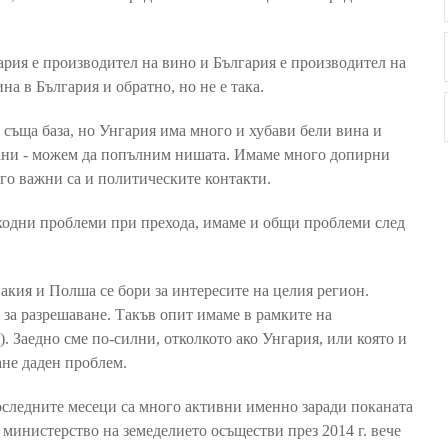
ария е производител на вино и България е производител на
на в България и обратно, но не е така.
и съща база, но Унгария има много и хубави бели вина и
рани - можем да попълним нишата. Имаме много допирни
го важни са и политическите контакти.
ходни проблеми при прехода, имаме и общи проблеми след
акия и Полша се бори за интересите на целия регион.
и за разрешаване. Такъв опит имаме в рамките на
 Заедно сме по-силни, отколкото ако Унгария, или която и
ане даден проблем.
оследните месеци са много активни именно заради поканата
 министерство на земеделието осъществи през 2014 г. вече