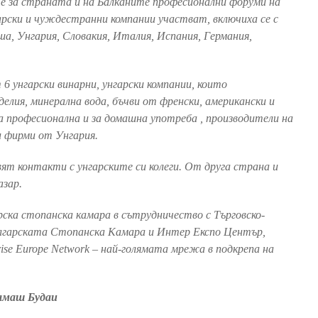
е за страната и на Балканите професионални форуми на
арски и чуждестранни компании участват, включиха се с
ша, Унгария, Словакия, Италия, Испания, Германия,
6 унгарски винарни, унгарски компании, които
елия, минерална вода, бъчви от френски, американски и
за професионална и за домашна употреба , производители на
и фирми от Унгария.
ят контакти с унгарските си колеги. От друга страна и
азар.
ска стопанска камара в сътрудничество с Търговско-
ългарската Стопанска Камара и Интер Експо Център,
rise Europe Network – най-голямата мрежа в подкрепа на
амаш Будаи