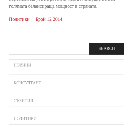
голямата балансираща мощност в страната.
Политики
Брой 12 2014
Search
SIDE
НОВИНИ
BAR
MENU
КОНСУЛТАНТ
СЪБИТИЯ
ПОЛИТИКИ