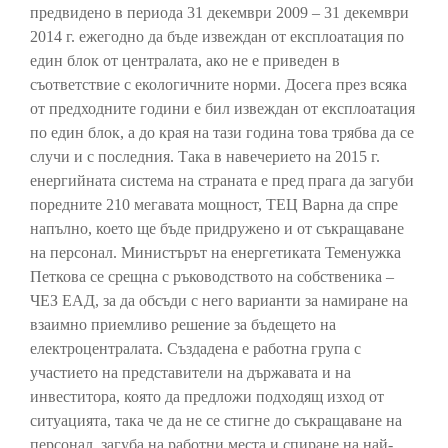
предвидено в периода 31 декември 2009 – 31 декември
2014 г. ежегодно да бъде извеждан от експлоатация по
един блок от централата, ако не е приведен в
съответствие с екологичните норми. Досега през всяка
от предходните години е бил извеждан от експлоатация
по един блок, а до края на тази година това трябва да се
случи и с последния. Така в навечерието на 2015 г.
енергийната система на страната е пред прага да загуби
поредните 210 мегавата мощност, ТЕЦ Варна да спре
напълно, което ще бъде придружено и от съкращаване
на персонал. Министърът на енергетиката Теменужка
Петкова се срещна с ръководството на собственика –
ЧЕЗ ЕАД, за да обсъди с него варианти за намиране на
взаимно приемливо решение за бъдещето на
електроцентралата. Създадена е работна група с
участието на представители на държавата и на
инвеститора, която да предложи подходящ изход от
ситуацията, така че да не се стигне до съкращаване на
персонал, загуба на работни места и спиране на най-