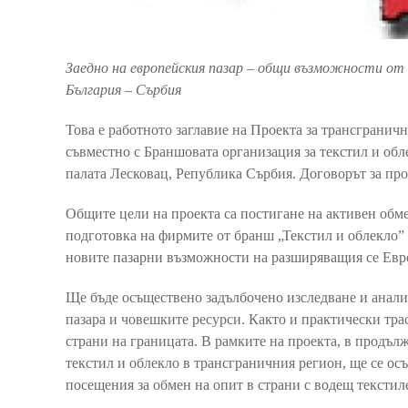
Заедно на европейския пазар – общи възможности от 
България – Сърбия
Това е работното заглавие на Проекта за трансгранич
съвместно с Браншовата организация за текстил и об
палата Лесковац, Република Сърбия. Договорът за прое
Общите цели на проекта са постигане на активен обм
подготовка на фирмите от бранш „Текстил и облекло” 
новите пазарни възможности на разширяващия се Евр
Ще бъде осъществено задълбочено изследване и анали
пазара и човешките ресурси. Както и практически тра
страни на границата. В рамките на проекта, в продълж
текстил и облекло в трансграничния регион, ще се ос
посещения за обмен на опит в страни с водещ текстил