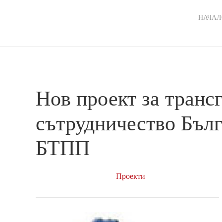
Ma
НАЧАЛ
nav
Нов проект за транс
сътрудничество Бълг
БТПП
Проекти