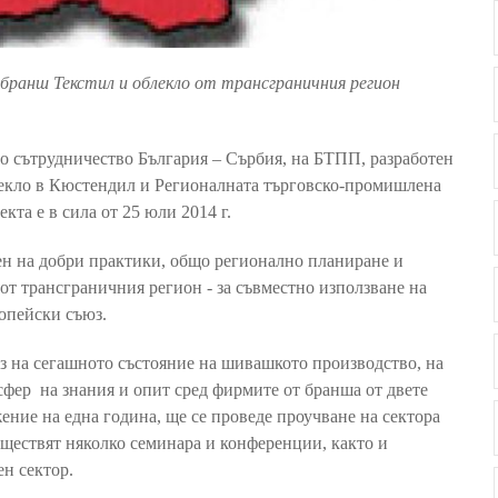
бранш Текстил и облекло от трансграничния регион
но сътрудничество България – Сърбия, на БТПП, разработен
лекло в Кюстендил и Регионалната търговско-промишлена
кта е в сила от 25 юли 2014 г.
ен на добри практики, общо регионално планиране и
от трансграничния регион - за съвместно използване на
опейски съюз.
з на сегашното състояние на шивашкото производство, на
сфер на знания и опит сред фирмите от бранша от двете
ение на една година, ще се проведе проучване на сектора
ъществят няколко семинара и конференции, както и
ен сектор.