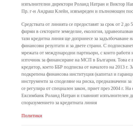
изпълнителни директори Роланд Натран и Виктор Наг
Пр. г-н Андраш Клейн, извънреден и пълномощен пос
Средствата от линията се предоставят за срок от 2 до 
фирми в секторите земеделие, екология, здравеопазва
тази кредитна линия ще допринесе за задълбочаване 
финансови резултати и за двете страни. С подписване
мрежата от международни партньори, с които работи 
източник за финансиране на МСП в България. Това е
кредитор, което ББР подписва от началото на 2013 г.
подкрепена финансова институция (капитал и гаранц
инструменти за споделяне на риска, предназначени за
се регулира от специален закон, приет през 2004 г. Н
Ексимбанк Роланд Натран и главният изпълнителен ди
споразумението за кредитната линия
Политики