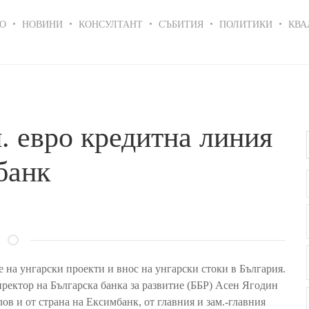
in
О
НОВИНИ
КОНСУЛТАНТ
СЪБИТИЯ
ПОЛИТИКИ
КВА
igation
. евро кредитна линия
банк
е на унгарски проекти и внос на унгарски стоки в България.
ректор на Българска банка за развитие (ББР) Асен Ягодин
в и от страна на Ексимбанк, от главния и зам.-главния