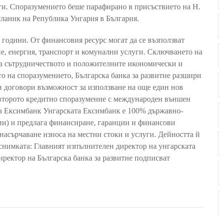
и. Споразумението беше парафирано в присъствието на Н.
ланик на Република Унгария в България.
5 години. От финансовия ресурс могат да се възползват
не, eнергия, транспорт и комунални услуги. Сключването на
на сътрудничеството и положителните икономически и
то на споразумението, Българска банка за развитие разшири
и договори възможност за използване на още един нов
 второто кредитно споразумение с международен външен
 За Ексимбанк Унгарската Ексимбанк е 100% държавно-
ии) и предлага финансиране, гаранции и финансови
 насърчаване износа на местни стоки и услуги. Дейността й
а снимката: Главният изпълнителен директор на унгарската
ректор на Българска банка за развитие подписват