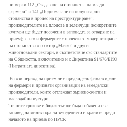
по мерки 112 „Създаване на стопанства на млади
фермери” и 141 „Подпомагане на полупазарни
стопанства в процес на преструктуриране”;
производителите на плодове и зеленчуци (конкретните
култури ще бъдат посочени в заповедта за отваряне на
прием); както и фермерите с проекти за модернизиране
на стопанства от сектор „Мляко“ и други
животновъдни сектори, в съответствие със стандартите
на Общността, включително и с Директива 91/676/ЕИО
(Нитратната директива).
В този период на прием не е предвидено финансиране
на фермери и признати организации на земеделски
производители, които отглеждат зърнено-житни и
маслодайни култури.
Точните срокове и бюджетът ще бъдат обявени със
заповед на министъра на земеделието и храните преди
началото на приема по ПРСР.