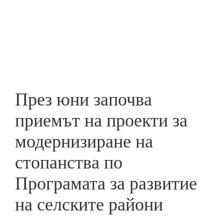
Skip
to
ПРЕДПРИЕМАЧ
main
content
През юни започва
приемът на проекти за
модернизиране на
стопанства по
Програмата за развитие
на селските райони